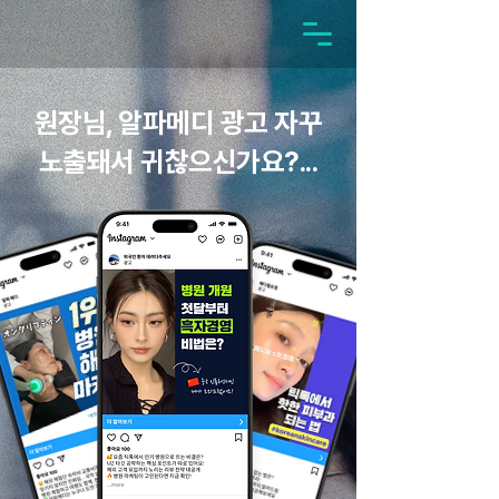
원장님,
알파메디 광고
자꾸
노출돼서 귀찮으신가요?...